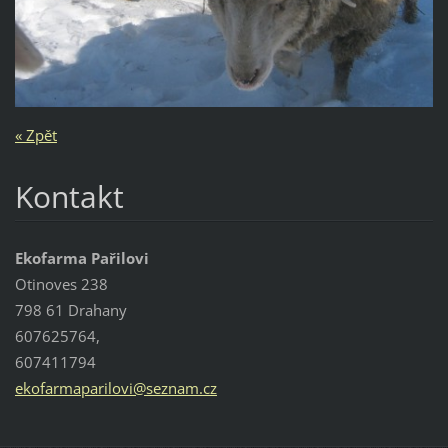
« Zpět
Kontakt
Ekofarma Pařilovi
Otinoves 238
798 61 Drahany
607625764,
607411794
ekofarma
parilovi
@seznam.
cz