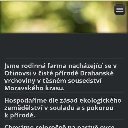
Jsme
rodinná
farma nacházející se v
Otinovsi v čisté přírodě Drahanské
vrchoviny v těsném sousedství
Moravského krasu.
Hospodaříme dle zásad
ekologického
zemědělství
v souladu a s pokorou
k přírodě.
Chováme celoročně na pastvě ovce