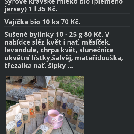
Syrové kravské mléko bio (plemeno
jersey) 1 l 35 Kč.
Vajíčka bio 10 ks 70 Kč.
Sušené bylinky 10 - 25 g 80 Kč. V
nabídce sléz květ i nať, měsíček,
levandule, chrpa květ, slunečnice
okvětní lístky,šalvěj, mateřídouška,
třezalka nať, šípky ...