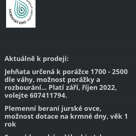
Aktuálně k prodeji:
Jehňata určená k porážce 1700 - 2500
dle váhy, možnost porážky a
rozbourání... Platí září, říjen 2022,
volejte 607411794.
Plemenní berani jurské ovce,
možnost dotace na krmné dny, věk 1
rok