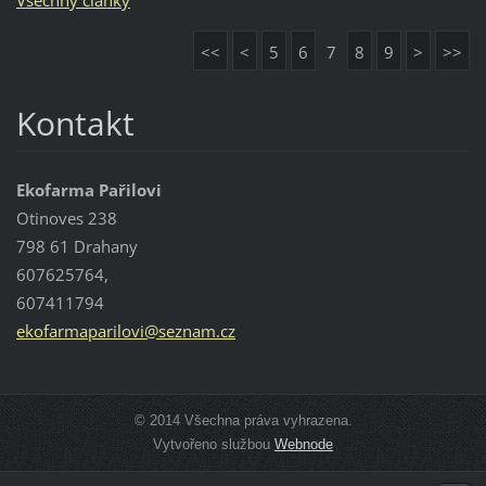
Všechny články
<<
<
5
6
7
8
9
>
>>
Kontakt
Ekofarma Pařilovi
Otinoves 238
798 61 Drahany
607625764,
607411794
ekofarma
parilovi
@seznam.
cz
© 2014 Všechna práva vyhrazena.
Vytvořeno službou
Webnode