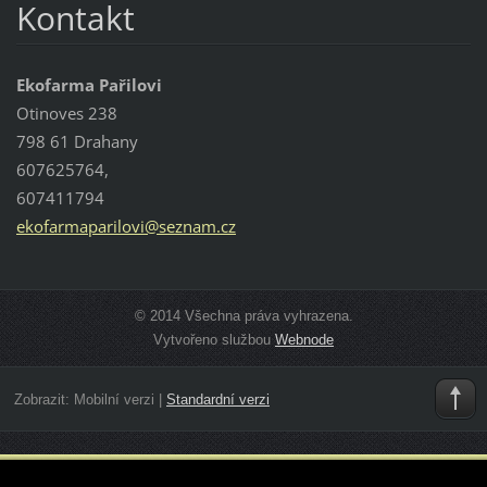
Kontakt
Ekofarma Pařilovi
Otinoves 238
798 61 Drahany
607625764,
607411794
ekofarma
parilovi
@seznam.
cz
© 2014 Všechna práva vyhrazena.
Vytvořeno službou
Webnode
Zobrazit:
Mobilní verzi
|
Standardní verzi