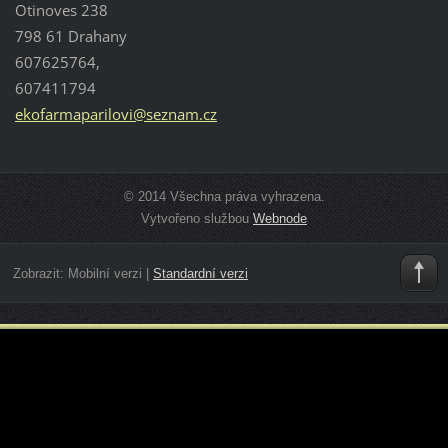
Otinoves 238
798 61 Drahany
607625764,
607411794
ekofarma
parilovi
@seznam.
cz
© 2014 Všechna práva vyhrazena.
Vytvořeno službou
Webnode
Zobrazit:
Mobilní verzi
|
Standardní verzi