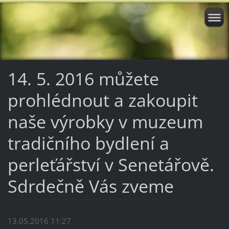
14. 5. 2016 můžete
prohlédnout a zakoupit
naše výrobky v muzeum
tradičního bydlení a
perleťářství v Senetářově.
Sdrdečně Vás zveme
13.05.2016 11:27