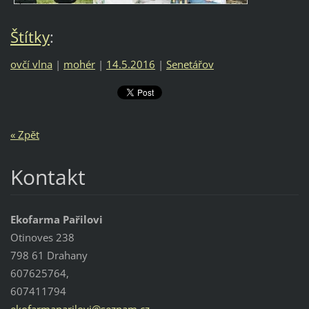
Štítky
:
ovčí vlna
|
mohér
|
14.5.2016
|
Senetářov
« Zpět
Kontakt
Ekofarma Pařilovi
Otinoves 238
798 61 Drahany
607625764,
607411794