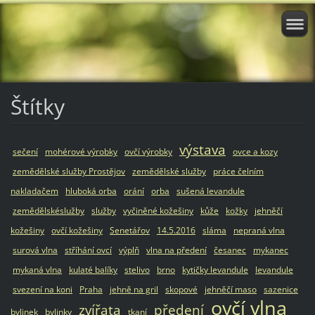
Štítky
výstava
sečení
mohérové výrobky
ovčí výrobky
ovce a kozy
zemědělské služby Prostějov
zemědělské služby
práce čelním
nakladačem
hluboká orba
orání
orba
sušená levandule
zemědělskéslužby
služby
vyčiněné kožešiny
kůže
kožky
jehněčí
kožešiny
ovčí kožešiny
Senetářov
14.5.2016
sláma
nepraná vlna
surová vlna
stříhání ovcí
výplň
vlna na předení
česanec
mykanec
mykaná vlna
kulaté balíky
stelivo
brno
kytičky levandule
levandule
svezení na koni
Praha
jehně na gril
skopové
jehněčí maso
sazenice
ovčí vlna
zvířata
předení
bylinek
bylinky
tkaní