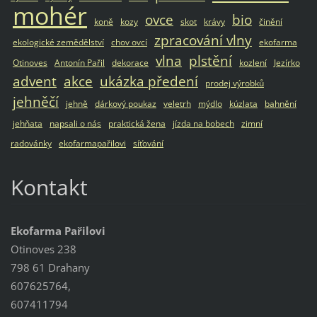
mohér
ovce
bio
koně
kozy
skot
krávy
činění
zpracování vlny
ekologické zemědělství
chov ovcí
ekofarma
vlna
plstění
Otinoves
Antonín Pařil
dekorace
kozlení
Jezírko
advent
akce
ukázka předení
prodej výrobků
jehněčí
jehně
dárkový poukaz
veletrh
mýdlo
kúzlata
bahnění
jehňata
napsali o nás
praktická žena
jízda na bobech
zimní
radovánky
ekofarmapařilovi
síťování
Kontakt
Ekofarma Pařilovi
Otinoves 238
798 61 Drahany
607625764,
607411794