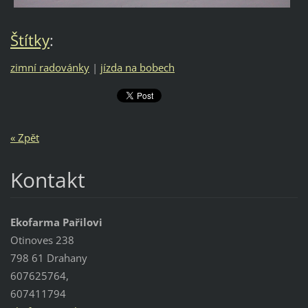
Štítky
:
zimní radovánky
|
jízda na bobech
« Zpět
Kontakt
Ekofarma Pařilovi
Otinoves 238
798 61 Drahany
607625764,
607411794